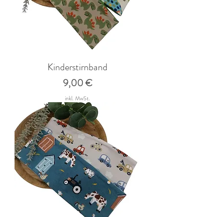
Kinderstirnband
Preis
9,00 €
inkl. MwSt.