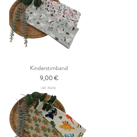
Kinderstirnband
Preis
9,00 €
inkl. MwSt.