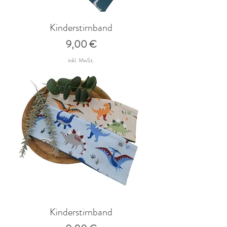
Kinderstirnband
Preis
9,00 €
inkl. MwSt.
Kinderstirnband