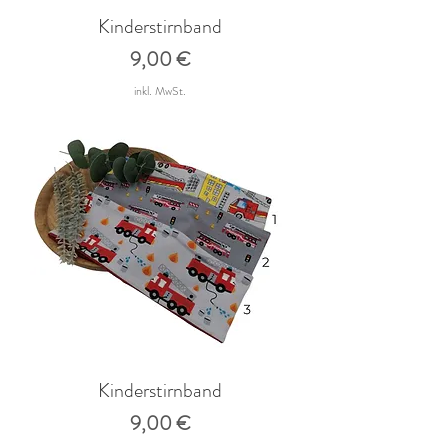
Kinderstirnband
Preis
9,00 €
inkl. MwSt.
Kinderstirnband
Preis
9,00 €