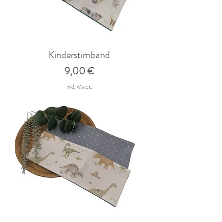
Kinderstirnband
Preis
9,00 €
inkl. MwSt.