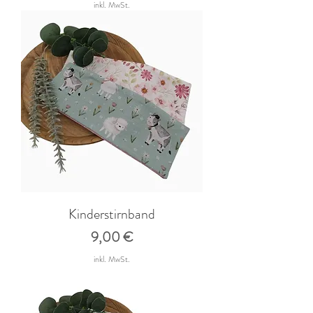
inkl. MwSt.
Kinderstirnband
Preis
9,00 €
inkl. MwSt.