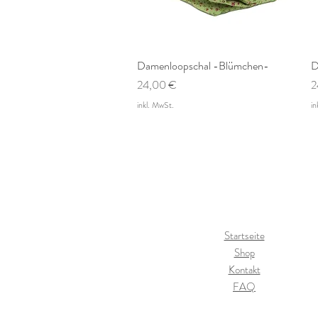
Damenloopschal -Blümchen-
Schnellansicht
D
Preis
P
24,00 €
2
inkl. MwSt.
in
Startseite
Shop
Kontakt
FAQ