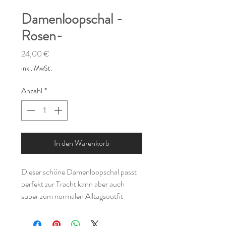
Damenloopschal -
Rosen-
Preis
24,00 €
inkl. MwSt.
Anzahl
*
In den Warenkorb
Dieser schöne Damenloopschal passt
perfekt zur Tracht kann aber auch
super zum normalen Alltagsoutfit
getragen werden.