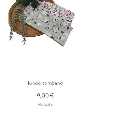
Kinderstirnband
Preis
9,00 €
inkl. MwSt.