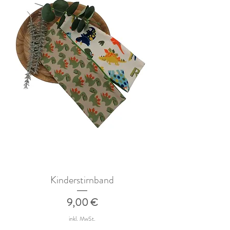
Kinderstirnband
Preis
9,00 €
inkl. MwSt.