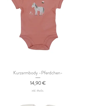
Kurzarmbody -Pferdchen-
Preis
14,90 €
inkl. MwSt.