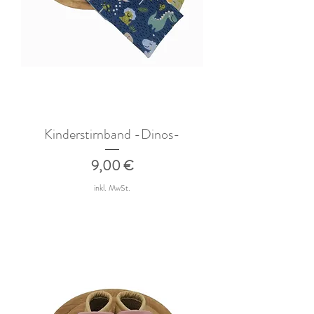
Kinderstirnband -Dinos-
Preis
9,00 €
inkl. MwSt.