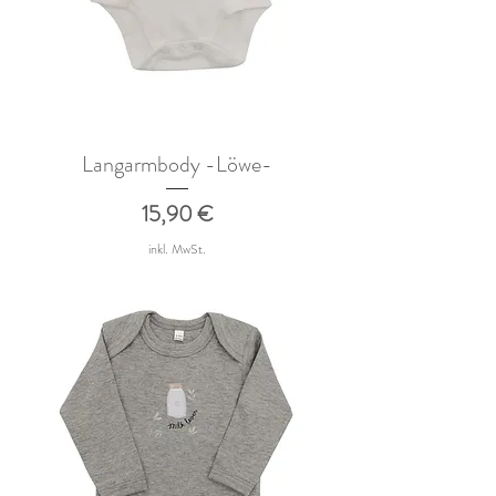
Langarmbody -Löwe-
Preis
15,90 €
inkl. MwSt.