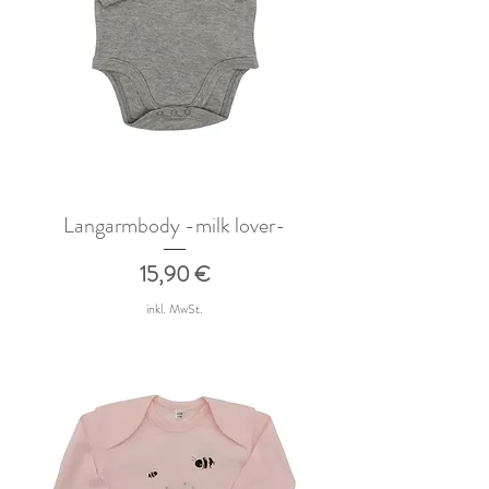
Langarmbody -milk lover-
Preis
15,90 €
inkl. MwSt.