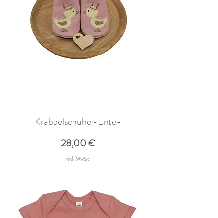
Krabbelschuhe -Ente-
Preis
28,00 €
inkl. MwSt.