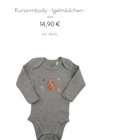
Kurzarmbody -Igelmädchen-
Preis
14,90 €
inkl. MwSt.