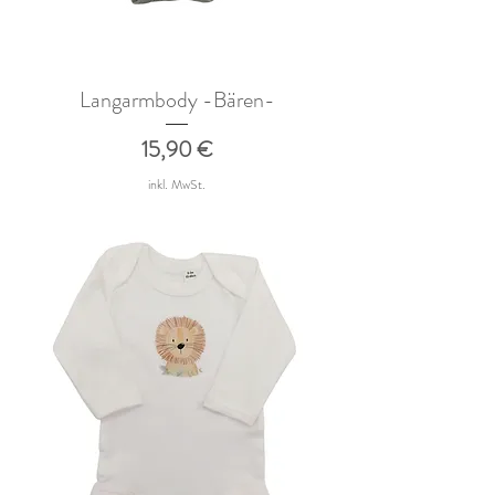
Langarmbody -Bären-
Preis
15,90 €
inkl. MwSt.