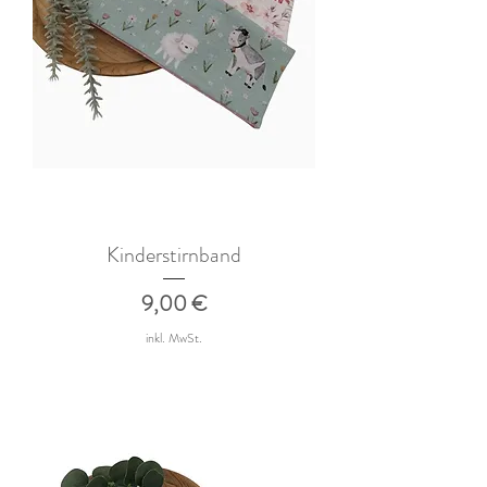
Kinderstirnband
Preis
9,00 €
inkl. MwSt.