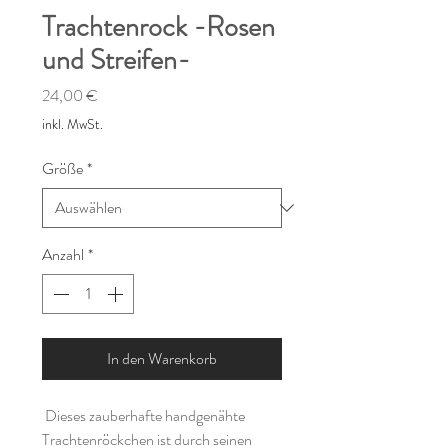
Trachtenrock -Rosen
und Streifen-
Preis
24,00 €
inkl. MwSt.
Größe
*
Anzahl
*
In den Warenkorb
Dieses zauberhafte handgenähte
Trachtenröckchen ist durch seinen