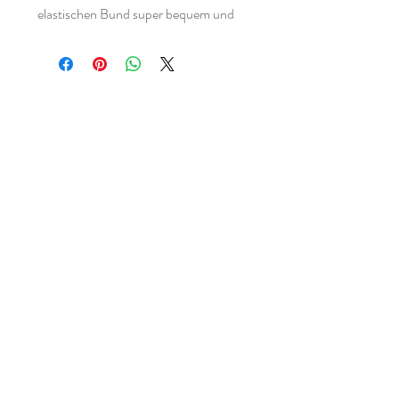
elastischen Bund super bequem und
wächst sehr lange mit. Ob für einen
besonderen Anlass, ein Trachtenfest
oder einfach so - es gibt garantiert
immer eine Gelegenheit um dieses süße
Röckchen zu tragen.
verwendete Materialien:
95% Baumwolle
Startseite
5% Elasthan
Shop
Kontakt
FAQ
Versandbedingungen
AGB
Impressum
Datenschutz