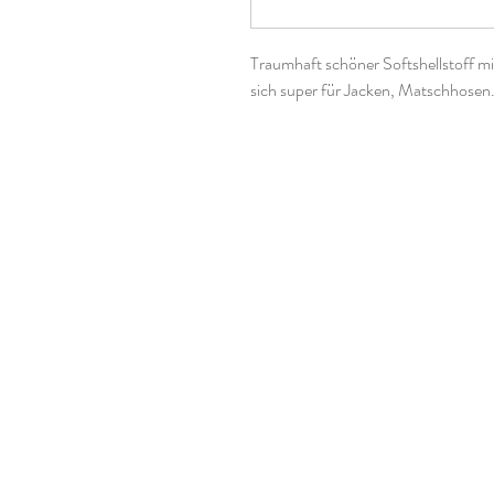
Traumhaft schöner Softshellstoff mi
sich super für Jacken, Matschhosen.
Der Preis bezieht sich auf 0,5m x 
Stoff natürlich am Stück geliefert.
Solltet ihr ein passendes Bündchen 
kontaktieren :-)
100% Polyester
Waschbar bei 30°C
Nicht trocknergeeignet
Leichte Farbabweichungen aufgrund 
sind möglich.