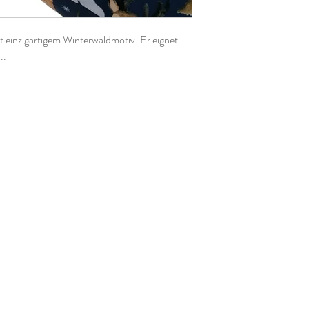
t einzigartigem Winterwaldmotiv. Er eignet
..
1,50mBeim Kauf mehrerer Einheiten wird er
zum Stoff brauchen, könnt ihr mich gerne
unterschiedlicher Bildschirmeinstellungen