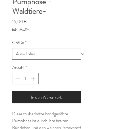
Pumphose -
Waldtiere-
Preis
16,00 €
inkl. MwSt.
Größe
*
Anzahl
*
In den Warenkorb
Diese zauberhafte handgenähte
Pumphose ist durch ihre breiten
Bündchen und den weichen Jerseystoff