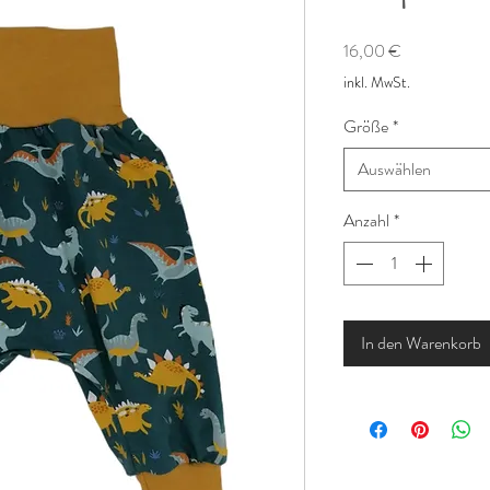
Preis
16,00 €
inkl. MwSt.
Größe
*
Auswählen
Anzahl
*
In den Warenkorb