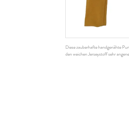
Diese zauberhafte handgenähte Pum
den weichen Jerseystoff sehr angen
Stoffzusammensetzung:
95% Baumwolle
5% Elasthan
Schnittmuster: Pumphose von Lybs