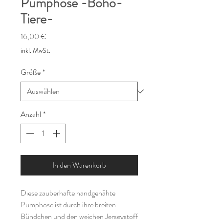
Pumphose -Boho-
Tiere-
Preis
16,00 €
inkl. MwSt.
Größe
*
Anzahl
*
In den Warenkorb
Diese zauberhafte handgenähte
Pumphose ist durch ihre breiten
Bündchen und den weichen Jerseystoff