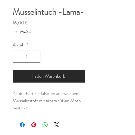
Musselintuch -Lama-
Preis
16,00 €
inkl. MwSt.
Anzahl
*
In den Warenkorb
Zauberhaftes Halstuch aus weichem
Musselinstoff mit einem süßen Motiv
bestickt.
Durch den angenehm weichen Stoff ist
es sehr angenehm zu tragen und eignet