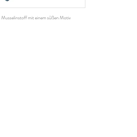
 Musselinstoff mit einem süßen Motiv
st es sehr angenehm zu tragen und eignet
" bei zahnenden Kleinkindern.
en Bindeverschluss kann es ab etwa einem
nn mehrere Jahre mit.
, kurze Seiten ca. 45cm
abbe.