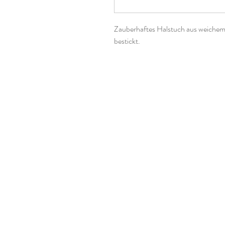
Zauberhaftes Halstuch aus weichem
bestickt.
Durch den angenehm weichen Stoff i
sich auch super als "Sabberlätzchen
Durch seine praktische Größe und d
Jahr getragen werden und wächst da
Maße: lange Seite am Hals ca. 70cm
Die Stickdatei ist von DieKrabbelKr
verwendete Materialien:
100% Baumwolle
Stickgarn