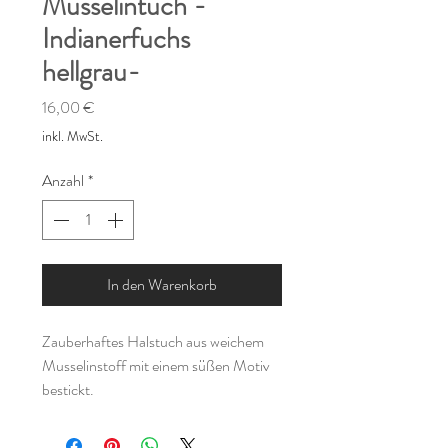
Musselintuch -
Indianerfuchs
hellgrau-
Preis
16,00 €
inkl. MwSt.
Anzahl
*
In den Warenkorb
Zauberhaftes Halstuch aus weichem
Musselinstoff mit einem süßen Motiv
bestickt.
Durch den angenehm weichen Stoff ist