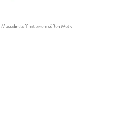
 Musselinstoff mit einem süßen Motiv
st es sehr angenehm zu tragen und eignet
" bei zahnenden Kleinkindern.
en Bindeverschluss kann es ab etwa einem
nn mehrere Jahre mit.
, kurze Seiten ca. 45cm
abbe.