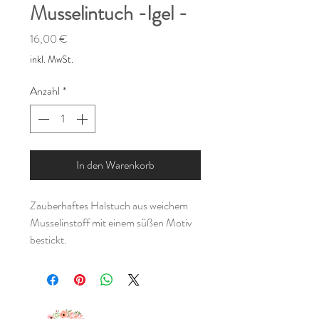
Musselintuch -Igel -
Preis
16,00 €
inkl. MwSt.
Anzahl
*
In den Warenkorb
Zauberhaftes Halstuch aus weichem
Musselinstoff mit einem süßen Motiv
bestickt.
Durch den angenehm weichen Stoff ist
es sehr angenehm zu tragen und eignet
sich auch super als "Sabberlätzchen"