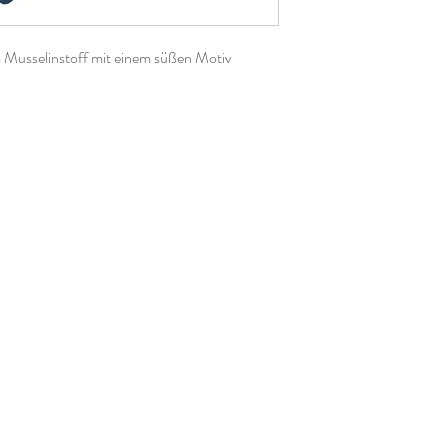
 Musselinstoff mit einem süßen Motiv
st es sehr angenehm zu tragen und eignet
" bei zahnenden Kleinkindern.
en Bindeverschluss kann es ab etwa einem
nn mehrere Jahre mit.
, kurze Seiten ca. 45cm
abbe.