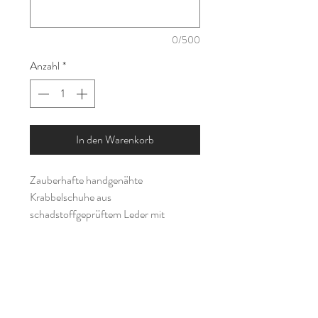
0/500
Anzahl
*
In den Warenkorb
Zauberhafte handgenähte
Krabbelschuhe aus
schadstoffgeprüftem Leder mit
Traktormotiv bestickt. Durch das
weiche Material eignen sie sich perfekt
als erste Schuhe zum Laufenlernen, da
sie sich ideal an den kleinen Fuß
anpassen und nicht drücken. Aber
auch für größere Kinder sind sie