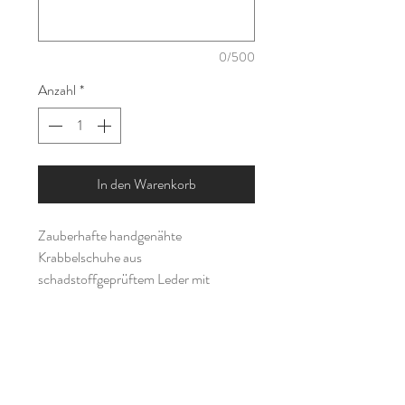
0/500
Anzahl
*
In den Warenkorb
Zauberhafte handgenähte
Krabbelschuhe aus
schadstoffgeprüftem Leder mit
Traktoren bestickt. Durch das weiche
Material eignen sie sich perfekt als erste
Schuhe zum Laufenlernen, da sie sich
ideal an den kleinen Fuß anpassen und
nicht drücken. Aber auch für größere