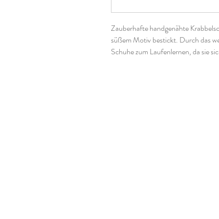
Zauberhafte handgenähte Krabbelsc
süßem Motiv bestickt. Durch das weic
Schuhe zum Laufenlernen, da sie sic
drücken. Aber auch für größere Kinde
Hausschuhe sehr angenehm zu trag
Die Größen bei Krabbelschuhen fall
Schuhen. In meinen FAQ´s findet Ih
Krabbelschuhe richtig bestimmen ka
Genäht sind sie nach dem Schnittmu
die Stickdateien sind von DieKrabbe
verwendete Materialien:
100% Leder
Gummiband