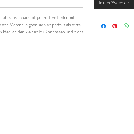
In den Warenkorb
huhe aus schadstoffgeprüftem Leder mit
he Material eignen sie sich perfekt als erste
h ideal an den kleinen Fuß anpassen und nicht
r sind sie beispielsweise als Turn- oder
en.
en immer etwas anders aus als bei normalen
r eine Anleitung wie man die Größe der
nn.
ster Krabbelpuschen von Klimperklein und
lKrabbe.