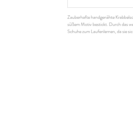
Zauberhafte handgenähte Krabbelsc
süßem Motiv bestickt. Durch das weic
Schuhe zum Laufenlernen, da sie sic
drücken. Aber auch für größere Kinde
Hausschuhe sehr angenehm zu trag
Die Größen bei Krabbelschuhen fall
Schuhen. In meinen FAQ´s findet Ih
Krabbelschuhe richtig bestimmen ka
Genäht sind sie nach dem Schnittmu
die Stickdateien sind von DieKrabbe
verwendete Materialien:
100% Leder
Gummiband