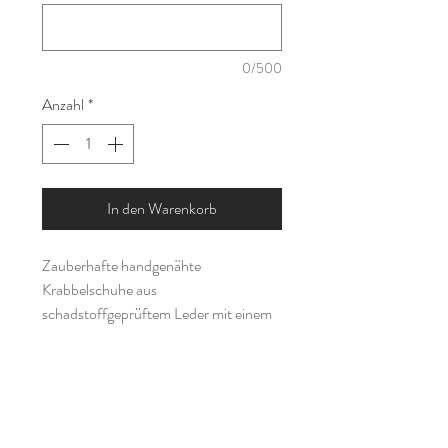
0/500
Anzahl
*
In den Warenkorb
Zauberhafte handgenähte
Krabbelschuhe aus
schadstoffgeprüftem Leder mit einem
Hasen und einer Blume bestickt.
Durch das weiche Material eignen sie
sich perfekt als erste Schuhe zum
Laufenlernen, da sie sich ideal an den
kleinen Fuß anpassen und nicht