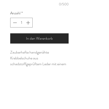
0/500
Anzahl
*
In den Warenkorb
Zauberhafte handgenähte
Krabbelschuhe aus
schadstoffgeprüftem Leder mit einem
Reh bestickt. Durch das weiche
Material eignen sie sich perfekt als erste
Schuhe zum Laufenlernen, da sie sich
ideal an den kleinen Fuß anpassen und
nicht drücken. Aber auch für größere
Kinder sind sie beispielsweise als Turn-
oder Hausschuhe sehr angenehm zu