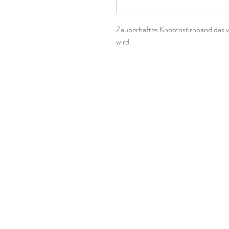
Zauberhaftes Knotenstirnband das vo
wird.
Es besteht aus zwei Lagen Jerseystof
Übergangszeit geeignet.
Das Stirnband ist ca. 8,5cm breit.
Falls Du bei den Maßen des Stirnb
diesen gerne im Kommentarfeld bei 
Materialien:
95% Baumwolle
5% Elasthan