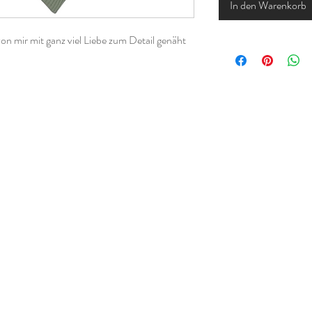
In den Warenkorb
n mir mit ganz viel Liebe zum Detail genäht
f und ist deshalb besonders für die
andes einen Änderungswunsch hast, kannst du
Deiner Bestellung angeben.