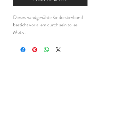
Dieses handgenähte Kinderstirnband
besticht vor allem durch sein tolles
Motiv.
Genäht habe ich es aus zwei Lagen
Jerseystoff, es eignet sich also super für
die Übergangszeit.
Du kannst bei meinen
Kinderstirnbändern zwischen drei
verschiedenen Größen wählen.
Startseite
Shop
Größe 41-45cm hat eine Breite von
Kontakt
ca. 7cm
FAQ
Größe 46-50cm hat eine Breite von
ca. 8cm
Versandbedingungen
Größe 51-54cm hat eine Breite von