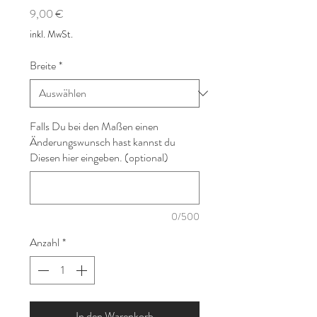
Preis
9,00 €
inkl. MwSt.
Breite
*
Falls Du bei den Maßen einen
Änderungswunsch hast kannst du
Diesen hier eingeben. (optional)
0/500
Anzahl
*
In den Warenkorb