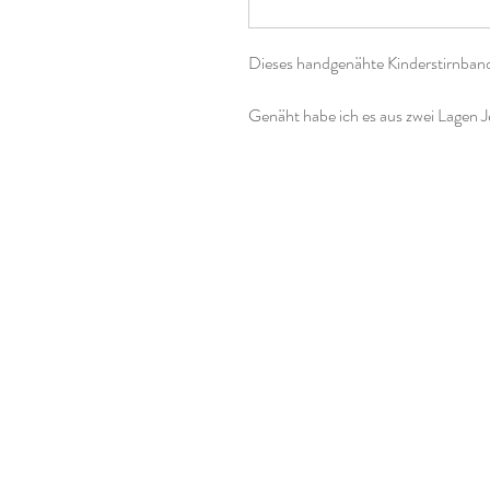
Dieses handgenähte Kinderstirnband 
Genäht habe ich es aus zwei Lagen Jer
Übergangszeit.
Du kannst bei meinen Kinderstirnbä
wählen.
Größe 41-45cm hat eine Breite von
Größe 46-50cm hat eine Breite vo
Größe 51-54cm hat eine Breite von
Falls Du bei den Maßen des Stirnb
diesen gerne im Kommentarfeld bei 
Materialien:
95% Baumwolle