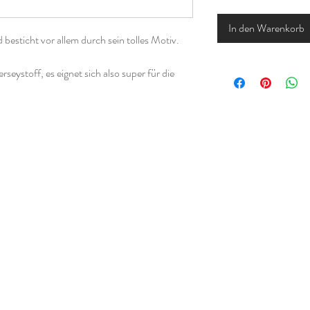
In den Warenkorb
besticht vor allem durch sein tolles Motiv.
seystoff, es eignet sich also super für die
ndern zwischen drei verschiedenen Größen
 ca. 7cm
n ca. 8cm
 ca. 8,5cm
andes einen Änderungswunsch hast, kannst du
Deiner Bestellung angeben.