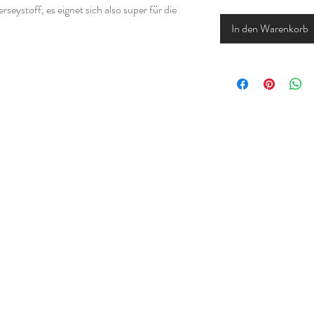
seystoff, es eignet sich also super für die
In den Warenkorb
ndern zwischen drei verschiedenen Größen
 ca. 7cm
n ca. 8cm
 ca. 8,5cm
andes einen Änderungswunsch hast, kannst du
Deiner Bestellung angeben.