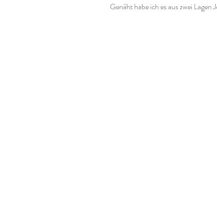
Genäht habe ich es aus zwei Lagen Jer
Übergangszeit.
Du kannst bei meinen Kinderstirnbä
wählen.
Größe 41-45cm hat eine Breite von
Größe 46-50cm hat eine Breite vo
Größe 51-54cm hat eine Breite von
Falls Du bei den Maßen des Stirnb
diesen gerne im Kommentarfeld bei 
Materialien:
95% Baumwolle
5% Elasthan