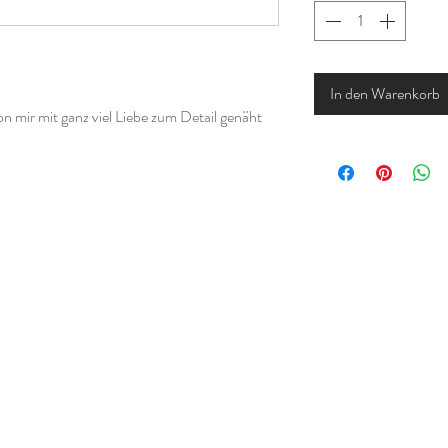
In den Warenkorb
n mir mit ganz viel Liebe zum Detail genäht
f und ist deshalb besonders für die
ndern zwischen drei verschiedenen Größen
 ca. 6,5cm
n ca. 7cm
 ca. 7,5cm
andes einen Änderungswunsch hast, kannst du