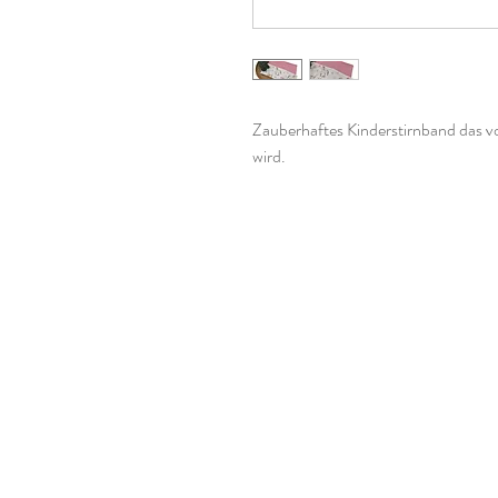
Zauberhaftes Kinderstirnband das vo
wird.
Es besteht aus zwei Lagen Jerseystof
Übergangszeit geeignet.
Du kannst bei meinen Kinderstirnbä
wählen.
Größe 41-45cm hat eine Breite von
Größe 46-50cm hat eine Breite vo
Größe 51-54cm hat eine Breite von
Falls Du bei den Maßen des Stirnb