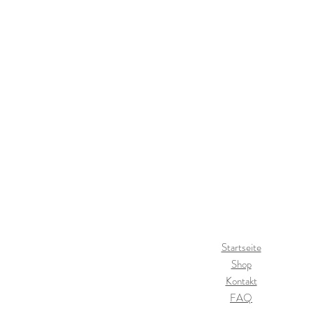
diesen gerne im Kommentarfeld bei 
Materialien:
95% Baumwolle
5% Elasthan
Startseite
Shop
Kontakt
FAQ