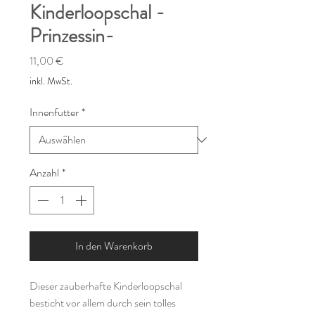
Kinderloopschal -
Prinzessin-
Preis
11,00 €
inkl. MwSt.
Innenfutter
*
Anzahl
*
In den Warenkorb
Dieser zauberhafte Kinderloopschal
besticht vor allem durch sein tolles