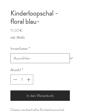
Kinderloopschal -
floral blau-
Preis
11,00 €
inkl. MwSt.
Innenfutter
*
Anzahl
*
In den Warenkorb
Dieser zauberhafte Kinderloopschal