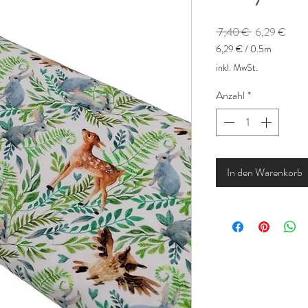
Standardprei
Sale
 7,40 € 
6,29 €
Preis
6,29 €
/
0.5m
6,29 €
inkl. MwSt.
pro
0.5
Anzahl
*
Meter
In den Warenkorb