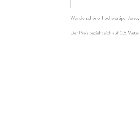
Wunderschöner hochwertiger Jerseys
Der Preis bezieht sich auf 0,5 Meter
Einheiten bestellen, der Stoff wird
Oeko-Tex-Standard 100
Material: 95 % Baumwolle, 5 % Ela
Breite: ca. 145 cm
Gewicht: ca. 220 g/m²
Waschbar bis 30°
Bügelbar Stufe 1
nicht trocknergeeignet