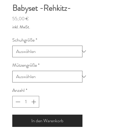
Babyset -Rehkitz-
Preis
55,00 €
inkl. MwSt.
Schuhgröße
*
Mützengröße
*
Anzahl
*
In den Warenkorb