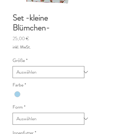
Set -kleine
Blümchen-
Preis
25,00 €
inkl. MwSt.
Größe
*
Farbe
*
Form
*
Innenfutter
*