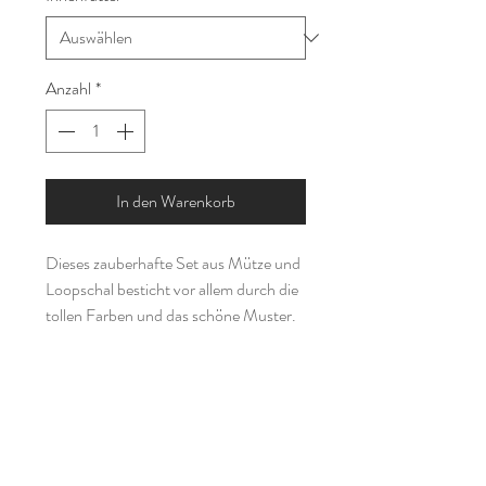
Anzahl
*
In den Warenkorb
Dieses zauberhafte Set aus Mütze und
Loopschal besticht vor allem durch die
tollen Farben und das schöne Muster.
Ich habe beide Teile aus zwei Lagen
Jerseystoff genäht, es ist also vor allem
für die Übergangszeit geeignet.
Bei meinen Kindermützen könnt ihr
zwischen einer Beanie (Mütze die