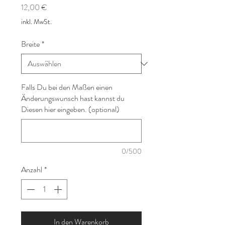
Preis
12,00 €
inkl. MwSt.
Breite
*
Falls Du bei den Maßen einen
Änderungswunsch hast kannst du
Diesen hier eingeben. (optional)
0/500
Anzahl
*
In den Warenkorb