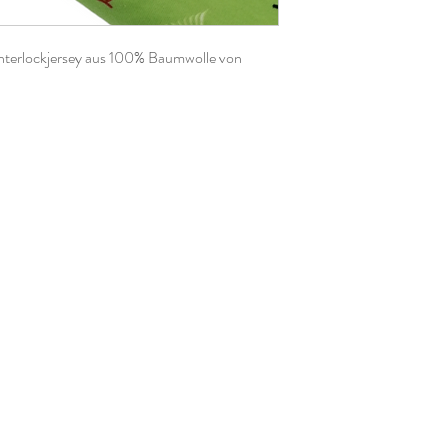
nterlockjersey aus 100% Baumwolle von
, Ihr könnt aber natürlich gerne mehrere
 dann am Stück zugeschnitten.