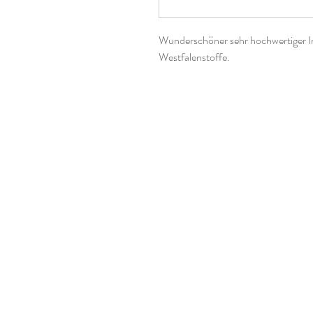
Wunderschöner sehr hochwertiger I
Westfalenstoffe.
Der Preis bezieht sich auf 0,5 Meter
Einheiten bestellen, der Stoff wird
Oeko-Tex-Standard 100
Material: 100 % Baumwolle
Breite: ca. 140 cm
Gewicht: ca. 220 g/m²
Waschbar bis 40°
Bügelbar Stufe 1
nicht trocknergeeignet