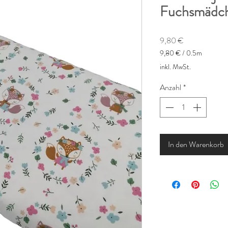
Fuchsmädc
Preis
9,80 €
9,80 €
/
0.5m
9,80 €
inkl. MwSt.
pro
0.5
Anzahl
*
Meter
In den Warenkorb