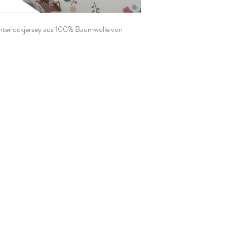
nterlockjersey aus 100% Baumwolle von
, Ihr könnt aber natürlich gerne mehrere
 dann am Stück zugeschnitten.