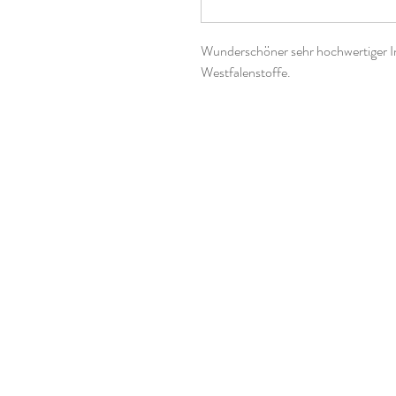
Wunderschöner sehr hochwertiger I
Westfalenstoffe.
Der Preis bezieht sich auf 0,5 Meter
Einheiten bestellen, der Stoff wird
Oeko-Tex-Standard 100
Material: 100 % Baumwolle
Breite: ca. 140 cm
Gewicht: ca. 220 g/m²
Waschbar bis 40°
Bügelbar Stufe 1
nicht trocknergeeignet